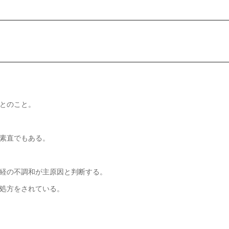
とのこと。
素直でもある。
経の不調和が主原因と判断する。
処方をされている。