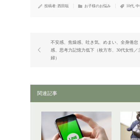
投稿者:
西田聡
お子様のお悩み
10代
,
中
不安感、焦燥感、吐き気、めまい、全身倦怠
感、思考力記憶力低下（枚方市、30代女性／
婦）
関連記事