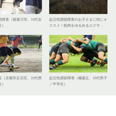
節障害（寝屋川市、10代女
起立性調節障害のお子さまに特にオ
生）
ススメ！筋肉をゆるめるエクサ…
症（京都市左京区、10代男
起立性調節障害（楠葉丘、10代男子
生）
／中学生）