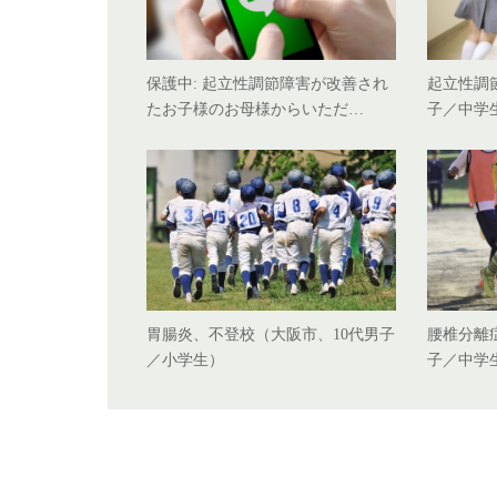
保護中: 起立性調節障害が改善され
起立性調
たお子様のお母様からいただ…
子／中学
胃腸炎、不登校（大阪市、10代男子
腰椎分離
／小学生）
子／中学