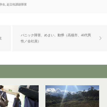
学生
,
起立性調節障害
パニック障害、めまい、動悸（高槻市、40代男
主
性／会社員）