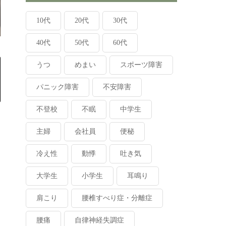
10代
20代
30代
40代
50代
60代
うつ
めまい
スポーツ障害
パニック障害
不安障害
不登校
不眠
中学生
主婦
会社員
便秘
冷え性
動悸
吐き気
大学生
小学生
耳鳴り
肩こり
腰椎すべり症・分離症
腰痛
自律神経失調症