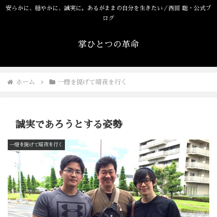
安らかに、穏やかに、誠実に。あるがままの自分を生きたい／西田 聡・公式ブ
ログ
掌ひとつの革命
ホーム
一燈を提げて暗夜を行く
誠実であろうとする姿勢
一燈を提げて暗夜を行く