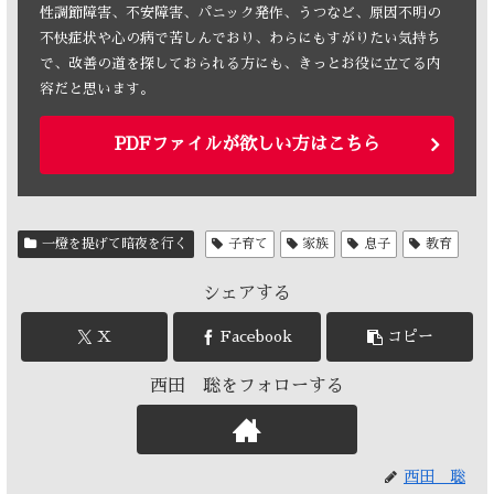
性調節障害、不安障害、パニック発作、うつなど、原因不明の
不快症状や心の病で苦しんでおり、わらにもすがりたい気持ち
で、改善の道を探しておられる方にも、きっとお役に立てる内
容だと思います。
PDFファイルが欲しい方はこちら
一燈を提げて暗夜を行く
子育て
家族
息子
教育
シェアする
X
Facebook
コピー
西田 聡をフォローする
西田 聡