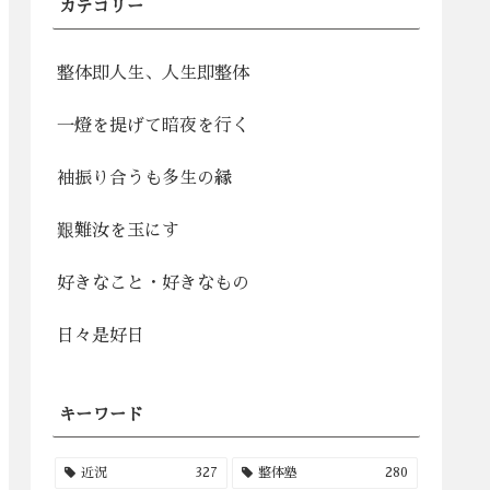
カテゴリー
整体即人生、人生即整体
一燈を提げて暗夜を行く
袖振り合うも多生の縁
艱難汝を玉にす
好きなこと・好きなもの
日々是好日
キーワード
近況
327
整体塾
280