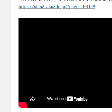
https://shin2raku2do.jp/?page_id=3159