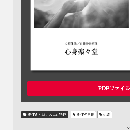
PDFファイ
整体即人生、人生即整体
整体の事例
近況