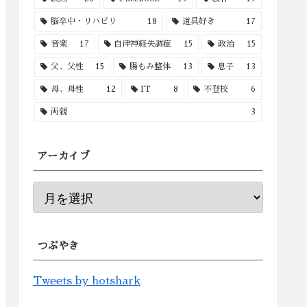
脳卒中・リハビリ
18
道具好き
17
音楽
17
自律神経失調症
15
政治
15
父、父性
15
腸もみ整体
13
息子
13
母、母性
12
IT
8
不登校
6
両親
3
アーカイブ
つぶやき
Tweets by hotshark