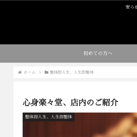
安ら
初めての方へ
ホーム
整体即人生、人生即整体
心身楽々堂、店内のご紹介
整体即人生、人生即整体