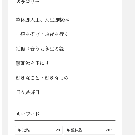
カテゴリー
整体即人生、人生即整体
一燈を提げて暗夜を行く
袖振り合うも多生の縁
艱難汝を玉にす
好きなこと・好きなもの
日々是好日
キーワード
近況
328
整体塾
282