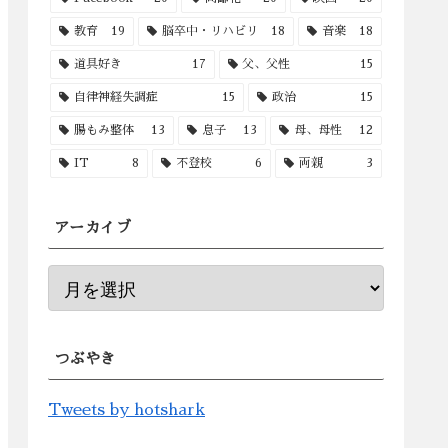
教育
19
脳卒中・リハビリ
18
音楽
18
道具好き
17
父、父性
15
自律神経失調症
15
政治
15
腸もみ整体
13
息子
13
母、母性
12
IT
8
不登校
6
両親
3
アーカイブ
つぶやき
Tweets by hotshark