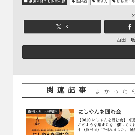
袖振り合うも多生の縁
整体塾
生き方
研修生・
X
西田 
関連記事
よかった
にしやんを囲む会
整体即人生、人生即整体
【0610 にしやんを囲む会】
このような集まりを主催してくれ
中（脳出血）で倒れました。 通勤