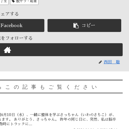
修了生
脱サラ・起業
シェアする
Facebook
コピー
聡をフォローする
西田 聡
らこの記事もご覧ください
 来週6月10日（水）、一緒に整体を学ぶさっちゃん（いわのさちこ）が、
ます。 ありがとう、さっちゃん。 昨年の同じ日に、突然、私は脳卒
時にトラックに...