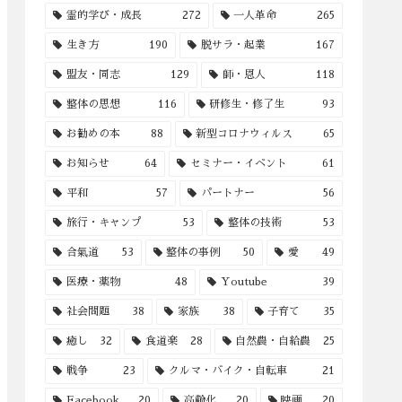
霊的学び・成長
272
一人革命
265
生き方
190
脱サラ・起業
167
盟友・同志
129
師・恩人
118
整体の思想
116
研修生・修了生
93
お勧めの本
88
新型コロナウィルス
65
お知らせ
64
セミナー・イベント
61
平和
57
パートナー
56
旅行・キャンプ
53
整体の技術
53
合氣道
53
整体の事例
50
愛
49
医療・薬物
48
Youtube
39
社会問題
38
家族
38
子育て
35
癒し
32
食道楽
28
自然農・自給農
25
戦争
23
クルマ・バイク・自転車
21
Facebook
20
高齢化
20
映画
20