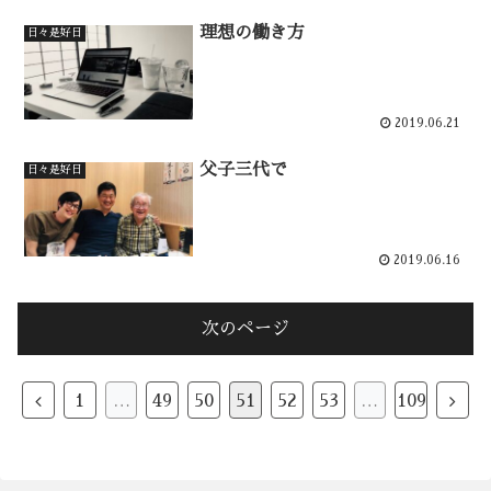
理想の働き方
日々是好日
2019.06.21
父子三代で
日々是好日
2019.06.16
次のページ
前
次
1
…
49
50
51
52
53
…
109
へ
へ