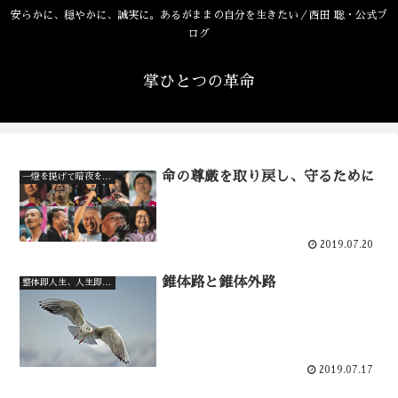
安らかに、穏やかに、誠実に。あるがままの自分を生きたい／西田 聡・公式ブ
ログ
掌ひとつの革命
命の尊厳を取り戻し、守るために
一燈を提げて暗夜を行く
2019.07.20
錐体路と錐体外路
整体即人生、人生即整体
2019.07.17