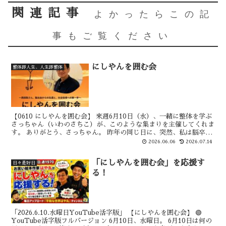
関連記事
よかったらこの記
事もご覧ください
にしやんを囲む会
整体即人生、人生即整体
【0610 にしやんを囲む会】 来週6月10日（水）、一緒に整体を学ぶ
さっちゃん（いわのさちこ）が、このような集まりを主催してくれま
す。 ありがとう、さっちゃん。 昨年の同じ日に、突然、私は脳卒中
（脳出血）で倒れました。 通勤時にトラックに...
2026.06.06
2026.07.14
「にしやんを囲む会」を応援す
日々是好日
る！
「2026.6.10.水曜日YouTube活字版」 【にしやんを囲む会】 🟢
YouTube活字版フルバージョン 6月10日、水曜日。 6月10日は何の