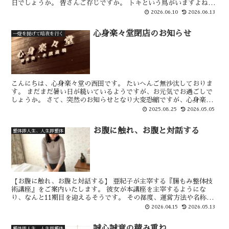
日でしょうか。 皆さんご存じですか。 トキという鳥がいますよね。
そのトキの記念日ではあ...
2026.06.10
2026.06.13
心身楽々堂閉店のお知らせ
一燈を提げて暗夜を行く
こんにちは、心身楽々堂の西田です。 たいへんご無沙汰しておりま
す。 まだまだ暑い日が続いているようですが、お元気でお過ごしで
しょうか。 さて、突然のお知らせとなり大変恐縮ですが、心身楽々
堂は今月をもって閉店することとなりました。 閉店を決断...
2025.08.25
2026.05.05
お腹に触れ、お腹と対話する
整体即人生、人生即整体
【お腹に触れ、お腹と対話する】 亜紀子が主宰する『腸もみ整体技
術講座』をご案内いたします。 彼女が本講座を主宰するようにな
り、なんと11期目を迎えるそうです。 その都度、運営方法や名称を
変えながらも、土台となる大切なことは確固たるものがあり...
2026.04.15
2026.05.13
誠心誠意の積み重ね
整体即人生、人生即整体