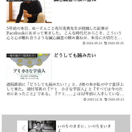
5年前の本日、ぬーさんこと布川克典先生が投稿した記事が
Facebookにあがって来ました。 こんな時代だからこそ、こういう
心と心が触れ合うような誠心誠意の積み重ねが、本当に大切だと思い
ます。
2026.05.23
2026.05.25
どうしても読みたい
一燈を提げて暗夜を行く
退院直前に「どうしても読みたい！」と、2冊の本が私の中で急浮上
して来た。 添付写真の『アミ 小さな宇宙人』と『すべては今のた
めにあったこと』である。 『アミ……』は12年前に入手していなが
ら、ずっと読んでなかった。 『すべては……』は、今春...
2025.12.31
2026.05.23
いのちのままに、いのちをいき
よ