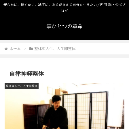
安らかに、穏やかに、誠実に。あるがままの自分を生きたい／西田 聡・公式ブ
ログ
掌ひとつの革命
ホーム
整体即人生、人生即整体
自律神経整体
整体即人生、人生即整体