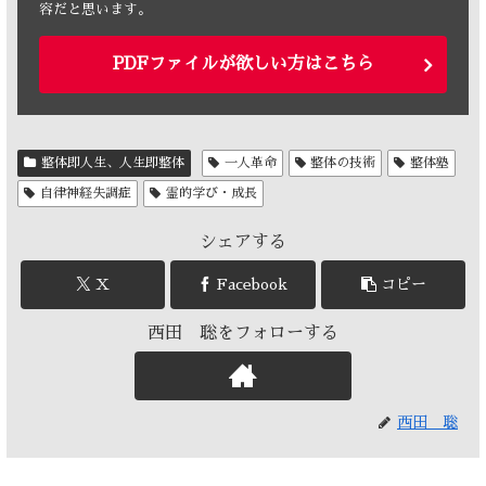
容だと思います。
PDFファイルが欲しい方はこちら
整体即人生、人生即整体
一人革命
整体の技術
整体塾
自律神経失調症
霊的学び・成長
シェアする
X
Facebook
コピー
西田 聡をフォローする
西田 聡