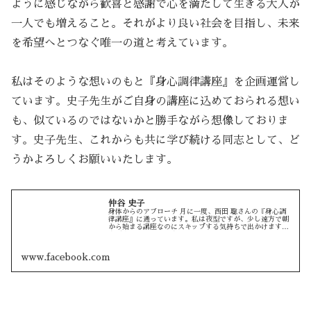
ように感じながら歓喜と感謝で心を満たして生きる大人が
一人でも増えること。それがより良い社会を目指し、未来
を希望へとつなぐ唯一の道と考えています。
私はそのような想いのもと『身心調律講座』を企画運営し
ています。史子先生がご自身の講座に込めておられる想い
も、似ているのではないかと勝手ながら想像しておりま
す。史子先生、これからも共に学び続ける同志として、ど
うかよろしくお願いいたします。
仲谷 史子
身体からのアプローチ 月に一度、西田 聡さんの『身心調
律講座』に通っています。私は夜型ですが、少し遠方で朝
から始まる講座なのにスキップする気持ちで出かけます。
すごくおもしろいです。...
www.facebook.com