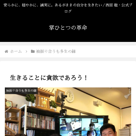
安らかに、穏やかに、誠実に。あるがままの自分を生きたい／西田 聡・公式ブ
ログ
掌ひとつの革命
ホーム
袖振り合うも多生の縁
生きることに貪欲であろう！
袖振り合うも多生の縁