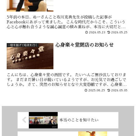
5年前の本日、ぬーさんこと布川克典先生が投稿した記事が
Facebookにあがって来ました。 こんな時代だからこそ、こういう
心と心が触れ合うような誠心誠意の積み重ねが、本当に大切だと思い
ます。
2026.05.23
2026.05.25
心身楽々堂閉店のお知らせ
一燈を提げて暗夜を行く
こんにちは、心身楽々堂の西田です。 たいへんご無沙汰しておりま
す。 まだまだ暑い日が続いているようですが、お元気でお過ごしで
しょうか。 さて、突然のお知らせとなり大変恐縮ですが、心身楽々
堂は今月をもって閉店することとなりました。 閉店を決断...
2025.08.25
2026.05.05
本当のことを知りたい