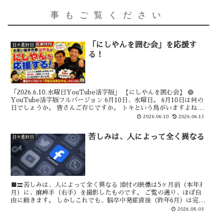
事もご覧ください
「にしやんを囲む会」を応援す
日々是好日
る！
「2026.6.10.水曜日YouTube活字版」 【にしやんを囲む会】 🟢
YouTube活字版フルバージョン 6月10日、水曜日。 6月10日は何の
日でしょうか。 皆さんご存じですか。 トキという鳥がいますよね。
そのトキの記念日ではあ...
2026.06.10
2026.06.13
苦しみは、人によって全く異なる
日々是好日
■〓苦しみは、人によって全く異なる 添付の映像は5ヶ月前（本年3
月）に、麻痺手（右手）を撮影したものです。 ご覧の通り、ほぼ自
由に動きます。 しかしこれでも、脳卒中発症直後（昨年6月）は完全
麻痺で、手も腕も肩も、全く動きませんでした。 だか...
2026.08.03