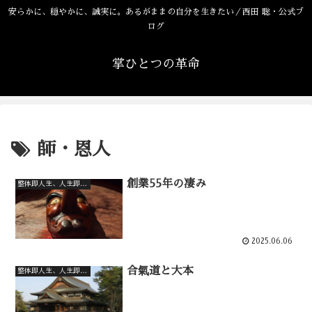
安らかに、穏やかに、誠実に。あるがままの自分を生きたい／西田 聡・公式ブ
ログ
掌ひとつの革命
師・恩人
創業55年の凄み
整体即人生、人生即整体
2025.06.06
合氣道と大本
整体即人生、人生即整体