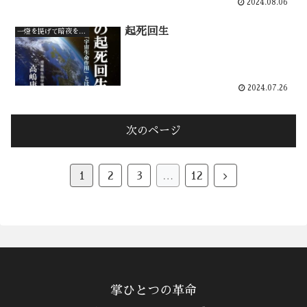
2024.08.06
起死回生
一燈を提げて暗夜を行く
2024.07.26
次のページ
次
1
2
3
…
12
へ
掌ひとつの革命