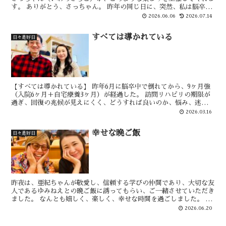
す。 ありがとう、さっちゃん。 昨年の同じ日に、突然、私は脳卒中
（脳出血）で倒れました。 通勤時にトラックに...
2026.06.06
2026.07.14
すべては導かれている
日々是好日
【すべては導かれている】 昨年6月に脳卒中で倒れてから、9ヶ月強
（入院6ヶ月＋自宅療養3ヶ月）が経過した。 訪問リハビリの期限が
過ぎ、回復の兆候が見えにくく、どうすれば良いのか、悩み、迷い、
苦しんでいる。 そんな時に出会った、表題の言葉【す...
2026.03.16
幸せな晩ご飯
日々是好日
昨夜は、亜紀ちゃんが敬愛し、信頼する学びの仲間であり、大切な友
人であるゆみねえとの晩ご飯に誘ってもらい、ご一緒させていただき
ました。 なんとも嬉しく、楽しく、幸せな時間を過ごしました。 二
人の明るくやさしい笑顔の良い写真が撮れたので、皆さん...
2026.06.20