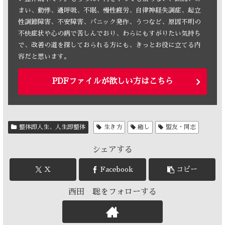
まい、動悸、過呼吸、不眠、慢性疲労、自律神経失調症、起立
性調節障害、不安障害、パニック発作、うつなど、原因不明の
不快症状や心の病で苦しんでおり、わらにもすがりたい気持ち
で、改善の道を探しておられる方にも、きっとお役に立てる内
容だと思います。
PDFファイルが欲しい方はこちら
整体即人生、人生即整体
生き方
癒し
盟友・同志
シェアする
X
Facebook
コピー
西田 聡をフォローする