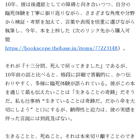
10年、彼は後遺症としての障碍と向き合いつつ、自分の
臨死体験を丁寧に振り返りながら、さまざまな角度や分野
から検証・考察を加えて、言葉や表現を慎重に選びながら
執筆し、今年、本を上梓した（次のリンク先から購入可
能
https://bookscope.thebase.in/items/77223148
）。
それが『十三分間、死んで戻ってきました』であるが、
10年前の話と比べると、格段に詳細で客観的に、かつ伝
わりやすく、多様に臨死体験が語られている。彼がこの本
を通じて最も伝えたいことは「生きることの奇跡」だそう
だ。私も仕事柄“生きていることは奇跡だ。だから命を大
切にしよう”と口にするが、納得性と迫力は、彼の実感を
伴った言説には到底及ばない。
生きることと、死ぬこと。それは本来切り離すことのでき