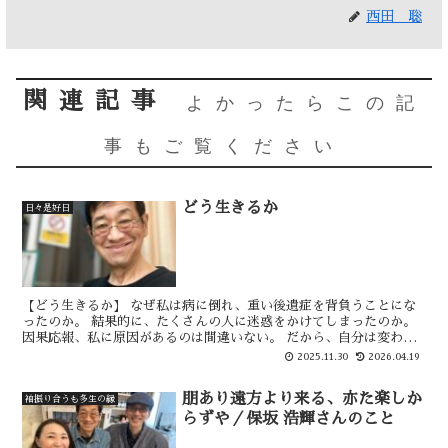
西田 聡
関連記事
よかったらこの記
事もご覧ください
どう生きるか
日々是好日
【どう生きるか】 なぜ私は病に倒れ、重い後遺症を背負うことにな
ったのか。 結果的に、たくさんの人に迷惑をかけてしまったのか。
因果応報、私に原因があるのは間違いない。 だから、自分は変わら
ねばならない。 もちろん、生活習慣や言動などは変える...
2025.11.30
2026.04.19
朋あり遠方より来る、亦た楽しか
袖振り合うも多生の縁
らずや／保坂 浩輝さんのこと