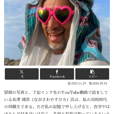
X
Facebook
コピー
2023.11.29
2026.05.01
冒頭の写真と、下記リンク先のYouTube動画で話をして
いる長澤 靖浩（ながさわやすひろ）氏は、私の高校時代
の同級生である。ただ私の記憶で申し上げると、在学中は
ほとんど付き合いはなく、名前と存在は知っているという