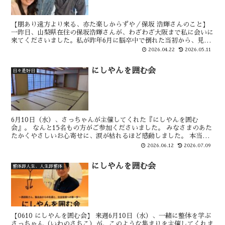
【朋あり遠方より来る、亦た楽しからずや／保坂 浩輝さんのこと】
一昨日、山梨県在住の保坂浩輝さんが、わざわざ大阪まで私に会いに
来てくださいました。私が昨年6月に脳卒中で倒れた当初から、見舞
いを兼ねた来阪のご意向をいただいていたのですが、こち...
2026.04.22
2026.05.11
にしやんを囲む会
日々是好日
6月10日（水）、さっちゃんが主催してくれた『にしやんを囲む
会』。 なんと15名もの方がご参加くださいました。 みなさまのあた
たかくやさしいお心寄せに、涙が枯れるほど感動しました。 本当に
ありがとうございました。 このような真心あふれるみな...
2026.06.12
2026.07.09
にしやんを囲む会
整体即人生、人生即整体
【0610 にしやんを囲む会】 来週6月10日（水）、一緒に整体を学ぶ
さっちゃん（いわのさちこ）が、このような集まりを主催してくれま