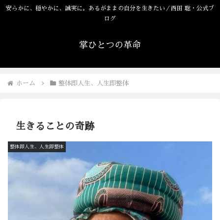
安らかに、穏やかに、誠実に。あるがままの自分を生きたい／西田 聡・公式ブ
ログ
掌ひとつの革命
ホーム
整体即人生、人生即整体
生きることの奇跡
整体即人生、人生即整体