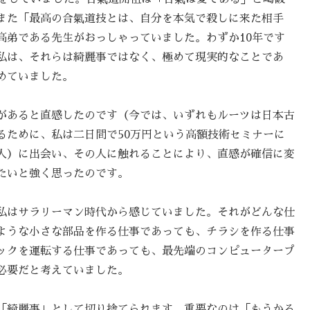
また「最高の合氣道技とは、自分を本気で殺しに来た相手
高弟である先生がおっしゃっていました。わずか10年です
私は、それらは綺麗事ではなく、極めて現実的なことであ
めていました。
があると直感したのです（今では、いずれもルーツは日本古
るために、私は二日間で50万円という高額技術セミナーに
人）に出会い、その人に触れることにより、直感が確信に変
たいと強く思ったのです。
私はサラリーマン時代から感じていました。それがどんな仕
ような小さな部品を作る仕事であっても、チラシを作る仕事
ックを運転する仕事であっても、最先端のコンピュータープ
必要だと考えていました。
「綺麗事」として切り捨てられます。重要なのは「もうかる