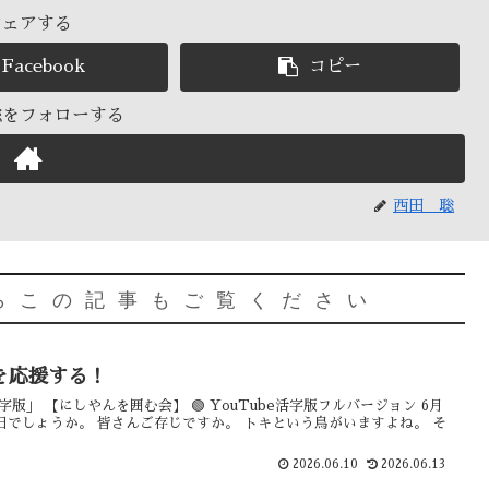
シェアする
Facebook
コピー
聡をフォローする
西田 聡
らこの記事もご覧ください
を応援する！
be活字版」 【にしやんを囲む会】 🟢 YouTube活字版フルバージョン 6月
の日でしょうか。 皆さんご存じですか。 トキという鳥がいますよね。 そ
2026.06.10
2026.06.13