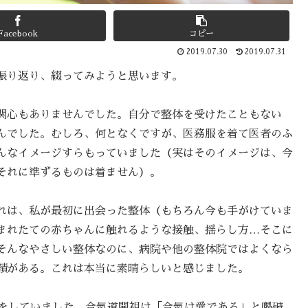
Facebook
コピー
2019.07.30
2019.07.31
振り返り、綴ってみようと思います。
関心もありませんでした。自分で整体を受けたこともない
んでした。むしろ、何となくですが、医務服を着て医者のふ
んなイメージすらもっていました（実はそのイメージは、今
それに準ずるものは着ません）。
れは、私が最初に出会った整体（もちろん今も手がけていま
まれたての赤ちゃんに触れるような接触、揺らし方…そこに
そんなやさしい整体なのに、病院や他の整体院ではよくなら
績がある。これは本当に素晴らしいと感じました。
古をしていました。合氣道開祖は「合氣は愛である」と喝破