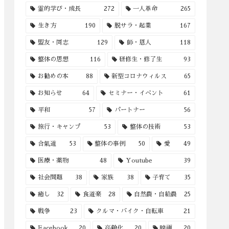
霊的学び・成長
272
一人革命
265
生き方
190
脱サラ・起業
167
盟友・同志
129
師・恩人
118
整体の思想
116
研修生・修了生
93
お勧めの本
88
新型コロナウィルス
65
お知らせ
64
セミナー・イベント
61
平和
57
パートナー
56
旅行・キャンプ
53
整体の技術
53
合氣道
53
整体の事例
50
愛
49
医療・薬物
48
Youtube
39
社会問題
38
家族
38
子育て
35
癒し
32
食道楽
28
自然農・自給農
25
戦争
23
クルマ・バイク・自転車
21
Facebook
20
高齢化
20
映画
20