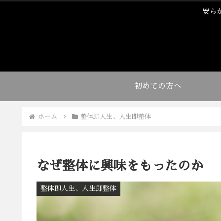
安ら
初めての方へ
ホーム
整体即人生、人生即整体
なぜ整体に興味をもったのか
整体即人生、人生即整体