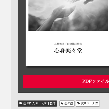
PDFファイ
整体即人生、人生即整体
整体塾
脱サラ・起業