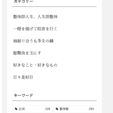
カテゴリー
整体即人生、人生即整体
一燈を提げて暗夜を行く
袖振り合うも多生の縁
艱難汝を玉にす
好きなこと・好きなもの
日々是好日
キーワード
近況
328
整体塾
282