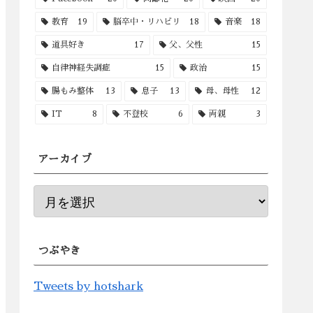
教育
19
脳卒中・リハビリ
18
音楽
18
道具好き
17
父、父性
15
自律神経失調症
15
政治
15
腸もみ整体
13
息子
13
母、母性
12
IT
8
不登校
6
両親
3
アーカイブ
つぶやき
Tweets by hotshark