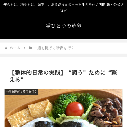
安らかに、穏やかに、誠実に。あるがままの自分を生きたい／西田 聡・公式ブ
ログ
掌ひとつの革命
ホーム
一燈を提げて暗夜を行く
【整体的日常の実践】“調う”ために“整
える”
一燈を提げて暗夜を行く