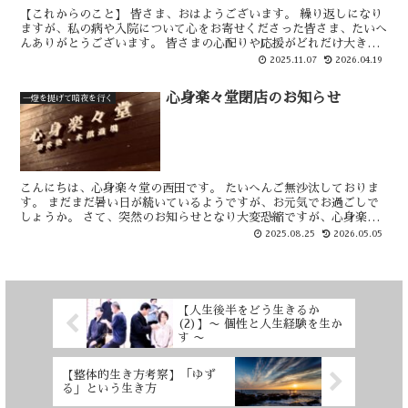
【これからのこと】 皆さま、おはようございます。 繰り返しになり
ますが、私の病や入院について心をお寄せくださった皆さま、たいへ
んありがとうございます。 皆さまの心配りや応援がどれだけ大きな
力になってるか、わかりません。 温かいご厚情に、心よ...
2025.11.07
2026.04.19
心身楽々堂閉店のお知らせ
一燈を提げて暗夜を行く
こんにちは、心身楽々堂の西田です。 たいへんご無沙汰しておりま
す。 まだまだ暑い日が続いているようですが、お元気でお過ごしで
しょうか。 さて、突然のお知らせとなり大変恐縮ですが、心身楽々
堂は今月をもって閉店することとなりました。 閉店を決断...
2025.08.25
2026.05.05
【人生後半をどう生きるか
(2)】〜 個性と人生経験を生か
す 〜
【整体的生き方考察】「ゆず
る」という生き方