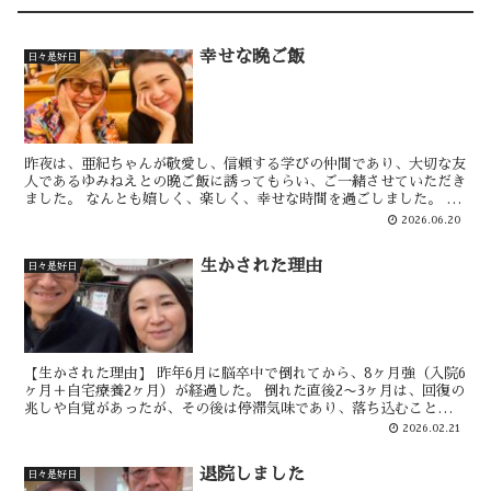
幸せな晩ご飯
日々是好日
昨夜は、亜紀ちゃんが敬愛し、信頼する学びの仲間であり、大切な友
人であるゆみねえとの晩ご飯に誘ってもらい、ご一緒させていただき
ました。 なんとも嬉しく、楽しく、幸せな時間を過ごしました。 二
人の明るくやさしい笑顔の良い写真が撮れたので、皆さん...
2026.06.20
生かされた理由
日々是好日
【生かされた理由】 昨年6月に脳卒中で倒れてから、8ヶ月強（入院6
ヶ月＋自宅療養2ヶ月）が経過した。 倒れた直後2〜3ヶ月は、回復の
兆しや自覚があったが、その後は停滞気味であり、落ち込むことや絶
望することもしばしば。 その度に、連れ合いの森...
2026.02.21
退院しました
日々是好日