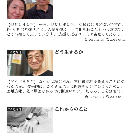
【退院しました】 先日、退院しました。 快癒にはほど遠いですが、
約6ヶ月の回復リハビリ入院を終え、一つ山を超えたという意味で、
とても嬉しく思っています。 応援くださり、心を寄せてくださった
皆さま、本当にありがとうございました。 ほぼ毎日、面...
2025.12.18
2026.04.19
どう生きるか
日々是好日
【どう生きるか】 なぜ私は病に倒れ、重い後遺症を背負うことにな
ったのか。 結果的に、たくさんの人に迷惑をかけてしまったのか。
因果応報、私に原因があるのは間違いない。 だから、自分は変わら
ねばならない。 もちろん、生活習慣や言動などは変える...
2025.11.30
2026.04.19
これからのこと
日々是好日