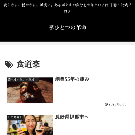
安らかに、穏やかに、誠実に。あるがままの自分を生きたい／西田 聡・公式ブ
ログ
掌ひとつの革命
食道楽
創業55年の凄み
整体即人生、人生即整体
2025.06.06
長野県伊那市へ
日々是好日