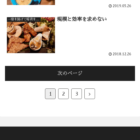
2019.05.26
規模と効率を求めない
一燈を提げて暗夜を行く
2018.12.26
次のページ
次
1
2
3
へ