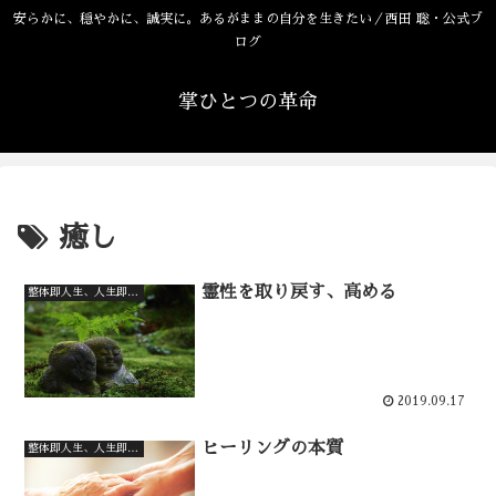
安らかに、穏やかに、誠実に。あるがままの自分を生きたい／西田 聡・公式ブ
ログ
掌ひとつの革命
癒し
霊性を取り戻す、高める
整体即人生、人生即整体
2019.09.17
ヒーリングの本質
整体即人生、人生即整体