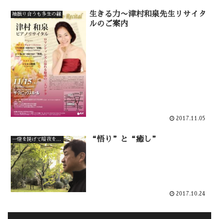
生きる力〜津村和泉先生リサイタ
袖振り合うも多生の縁
ルのご案内
2017.11.05
“悟り”と“癒し”
一燈を提げて暗夜を行く
2017.10.24